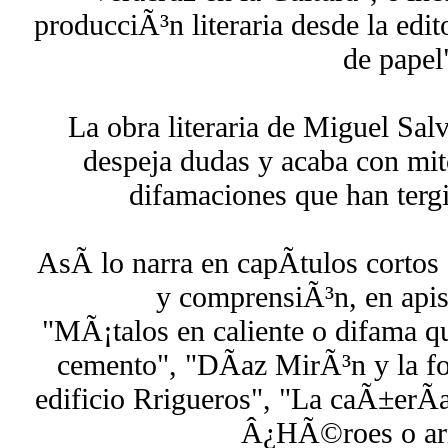
producciÃ³n literaria desde la edi
de papel
La obra literaria de Miguel Sa
despeja dudas y acaba con mit
difamaciones que han tergi
AsÃ­ lo narra en capÃ­tulos cortos
y comprensiÃ³n, en apis
"MÃ¡talos en caliente o difama q
cemento", "DÃ­az MirÃ³n y la f
edificio Rrigueros", "La caÃ±erÃ­a
Â¿HÃ©roes o arr