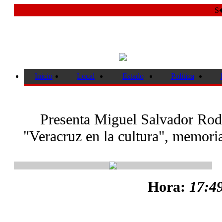
S�
Inicio
Local
Estado
Politica
Presenta Miguel Salvador Rodr
"Veracruz en la cultura", memori
Hora:
17:49