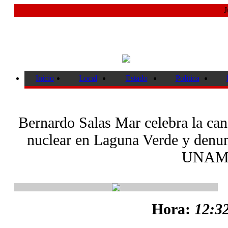
J
Inicio
Local
Estado
Politica
Bernardo Salas Mar celebra la canc
nuclear en Laguna Verde y denun
UNA
Hora:
12:32