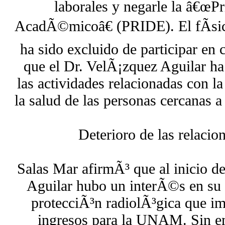
laborales y negarle la â€
AcadÃ©micoâ€ (PRIDE). El fÃ­s
ha sido excluido de participar en 
que el Dr. VelÃ¡zquez Aguilar h
las actividades relacionadas con l
la salud de las personas cercanas a
Deterioro de las relaci
Salas Mar afirmÃ³ que al inicio d
Aguilar hubo un interÃ©s en su t
protecciÃ³n radiolÃ³gica que im
ingresos para la UNAM. Sin e