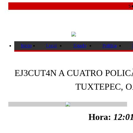
S�
Inicio
Local
Estado
Politica
EJ3CUT4N A CUATRO POLIC
TUXTEPEC, 
Hora:
12:01