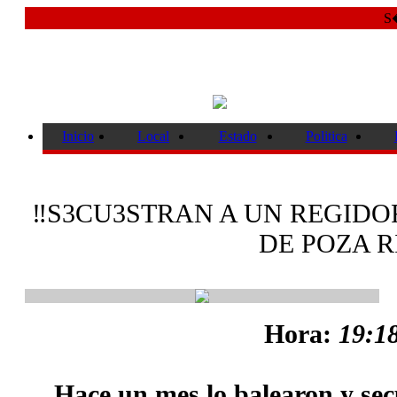
S�
Inicio
Local
Estado
Politica
‼️S3CU3STRAN A UN REGID
DE POZA R
Hora:
19:18
Hace un mes lo balearon y sec