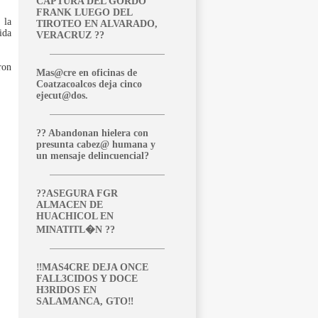
CAPTURA DEL GORDO
FRANK LUEGO DEL
 la
TIROTEO EN ALVARADO,
ida
VERACRUZ ??
ron
Mas@cre en oficinas de
Coatzacoalcos deja cinco
ejecut@dos.
?? Abandonan hielera con
presunta cabez@ humana y
un mensaje delincuencial?
??ASEGURA FGR
ALMACEN DE
HUACHICOL EN
MINATITL�N ??
‼️MAS4CRE DEJA ONCE
FALL3CIDOS Y DOCE
H3RIDOS EN
SALAMANCA, GTO‼️