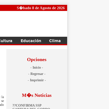
S�bado 8 de Agosto de 2026
Opciones
- Inicio -
- Regresar -
- Imprimir -
M�s Noticias
 la
 se
ado
??CONFIRMA SSP