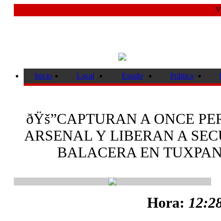
V
Inicio
Local
Estado
Politica
ðŸš”CAPTURAN A ONCE PE
ARSENAL Y LIBERAN A SE
BALACERA EN TUXPAN
Hora:
12:28