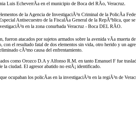
nia Luis EcheverrÃ­a en el municipio de Boca del RÃ­o, Veracruz.
elementos de la Agencia de InvestigaciÃ³n Criminal de la PolicÃ­a Fede
 Especial Antisecuestro de la FiscalÃ­a General de la RepÃºblica, que se
nvestigaciÃ³n en la zona conurbada Veracruz - Boca DEL RÃO.
, fueron atacados por sujetos armados sobre la avenida vÃ­a muerta de
 con el resultado fatal de dos elementos sin vida, otro herido y un agre
liminado cÃ³mo causa del enfrentamiento.
ficados como Orozco D.A y Alfonso R.M. en tanto Emanuel F fue trasla
de la ciudad. El agresor abatido no estÃ¡ identificado.
ue ocupaban los policÃ­as en la investigaciÃ³n en la regiÃ³n de Verac