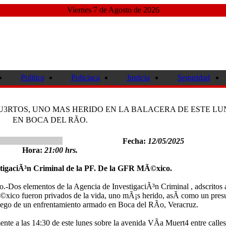
Viernes 7 de Agosto de 2026
Politica
Policiaca
Justicia
Seguridad
3RTOS, UNO MAS HERIDO EN LA BALACERA DE ESTE LU
EN BOCA DEL RÃO.
Fecha:
12/05/2025
Hora:
21:00 hrs.
stigaciÃ³n Criminal de la PF. De la GFR MÃ©xico.
.-Dos elementos de la Agencia de InvestigaciÃ³n Criminal , adscritos a
©xico fueron privados de la vida, uno mÃ¡s herido, asÃ­ como un pres
uego de un enfrentamiento armado en Boca del RÃ­o, Veracruz.
te a las 14:30 de este lunes sobre la avenida VÃ­a Muert4 entre calles