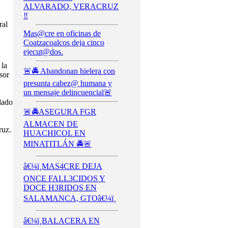
ALVARADO, VERACRUZ
‼️
ral
Mas@cre en oficinas de
Coatzacoalcos deja cinco
ejecut@dos.
 la
🚨🚔 Abandonan hielera con
sor
presunta cabez@ humana y
un mensaje delincuencial🚨
dado
🚨🚔ASEGURA FGR
ALMACEN DE
ruz.
HUACHICOL EN
MINATITLÁN 🚔🚨
â€¼ï¸MAS4CRE DEJA
ONCE FALL3CIDOS Y
DOCE H3RIDOS EN
SALAMANCA, GTOâ€¼ï¸
â€¼ï¸BALACERA EN