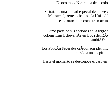
Estocolmo y Nicaragua de la colo
Se trata de una unidad especial de nueve 
Ministerial, pertenecientes a la Unidad
encontraban de comisiÃ³n de I
CÃ³mo parte de sus acciones en la regiÃ³n
colonia Luis EcheverrÃ­a en Boca del RÃ­o,
tambiÃ©n e
Los PolicÃ­a Federales caÃ­dos son identi
herido a un hospital 
Hasta el momento se desconoce el caso en q