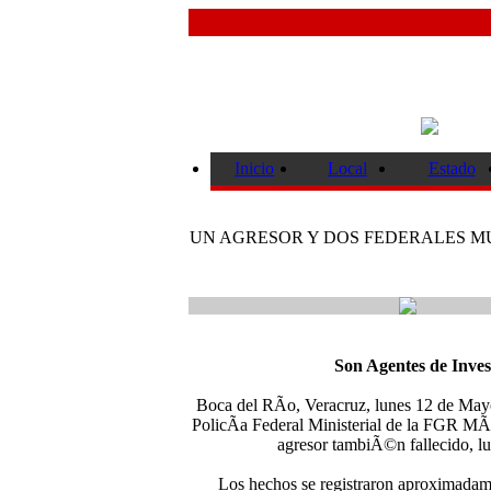
Inicio
Local
Estado
UN AGRESOR Y DOS FEDERALES MU
Son Agentes de Inve
Boca del RÃ­o, Veracruz, lunes 12 de Mayo
PolicÃ­a Federal Ministerial de la FGR MÃ
agresor tambiÃ©n fallecido, l
Los hechos se registraron aproximadamen