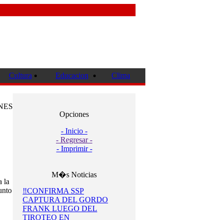
Cultura
Educacion
Clima
NES
Opciones
- Inicio -
- Regresar -
- Imprimir -
M�s Noticias
 la
unto
‼️CONFIRMA SSP
CAPTURA DEL GORDO
FRANK LUEGO DEL
TIROTEO EN