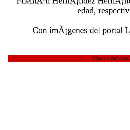
FilemÃ³n HernÃ¡ndez HernÃ¡nd
edad, respecti
Con imÃ¡genes del portal L
Todos los Derechos 