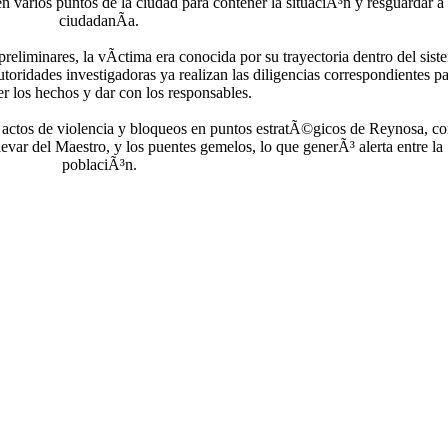
 varios puntos de la ciudad para contener la situaciÃ³n y resguardar a 
ciudadanÃ­a.
reliminares, la vÃ­ctima era conocida por su trayectoria dentro del sist
utoridades investigadoras ya realizan las diligencias correspondientes p
er los hechos y dar con los responsables.
s actos de violencia y bloqueos en puntos estratÃ©gicos de Reynosa, c
evar del Maestro, y los puentes gemelos, lo que generÃ³ alerta entre la
poblaciÃ³n.