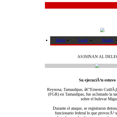
Inicio
Local
Estado
AS3SINAN AL DELE
Su ejecuciÃ³n estuvo
Reynosa, Tamaulipas. â€”Ernesto CuitlÃ¡
(FGR) en Tamaulipas, fue as3sinado la ta
sobre el bulevar Migue
Durante el ataque, se registraron deto
funcionario federal lo que provocÃ³ u