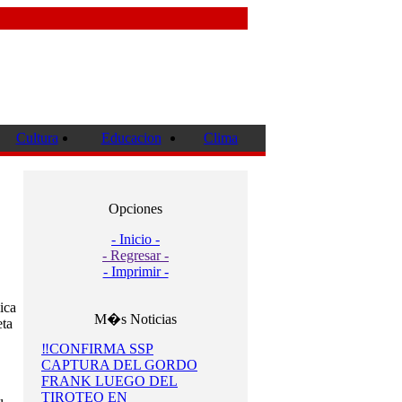
Cultura
Educacion
Clima
Opciones
- Inicio -
- Regresar -
- Imprimir -
ica
M�s Noticias
eta
‼️CONFIRMA SSP
CAPTURA DEL GORDO
FRANK LUEGO DEL
TIROTEO EN