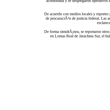
acordonada y se desplegaron operativos en
De acuerdo con medios locales y reportes p
de procuraciÃ³n de justicia federal. Las a
esclarec
De forma simultÃ¡nea, se reportaron otro
en Lomas Real de Jarachina Sur, el bul