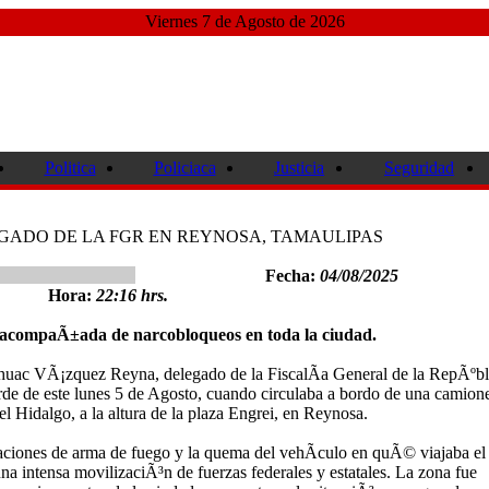
Viernes 7 de Agosto de 2026
Politica
Policiaca
Justicia
Seguridad
GADO DE LA FGR EN REYNOSA, TAMAULIPAS
Fecha:
04/08/2025
Hora:
22:16 hrs.
 acompaÃ±ada de narcobloqueos en toda la ciudad.
huac VÃ¡zquez Reyna, delegado de la FiscalÃ­a General de la RepÃºbl
rde de este lunes 5 de Agosto, cuando circulaba a bordo de una camion
l Hidalgo, a la altura de la plaza Engrei, en Reynosa.
naciones de arma de fuego y la quema del vehÃ­culo en quÃ© viajaba el
na intensa movilizaciÃ³n de fuerzas federales y estatales. La zona fue