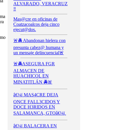
la
ALVARADO, VERACRUZ
‼️
ema
Mas@cre en oficinas de
ara
Coatzacoalcos deja cinco
ejecut@dos.
omo
🚨🚔 Abandonan hielera con
presunta cabez@ humana y
un mensaje delincuencial🚨
🚨🚔ASEGURA FGR
ALMACEN DE
HUACHICOL EN
MINATITLÁN 🚔🚨
â€¼ï¸MAS4CRE DEJA
ONCE FALL3CIDOS Y
DOCE H3RIDOS EN
SALAMANCA, GTOâ€¼ï¸
â€¼ï¸BALACERA EN