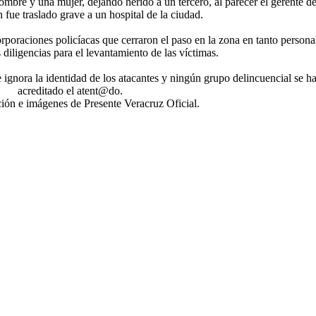
ombre y una mujer, dejando herido a un tercero, al parecer el gerente de
 fue traslado grave a un hospital de la ciudad.
rporaciones policíacas que cerraron el paso en la zona en tanto persona
 diligencias para el levantamiento de las víctimas.
ignora la identidad de los atacantes y ningún grupo delincuencial se h
acreditado el atent@do.
ión e imágenes de Presente Veracruz Oficial.