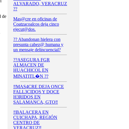
l
ALVARADO, VERACRUZ
??
l de
Mas@cre en oficinas de
Coatzacoalcos deja cinco
ejecut@dos.
a
?? Abandonan hielera con
presunta cabez@ humana y
un mensaje delincuencial?
??ASEGURA FGR
ALMACEN DE
HUACHICOL EN
MINATITL�N ??
‼️MAS4CRE DEJA ONCE
FALL3CIDOS Y DOCE
H3RIDOS EN
SALAMANCA, GTO‼️
‼️BALACERA EN
CUICHAPA, REGIÓN
CENTRO DE
VERACRUZ‼️