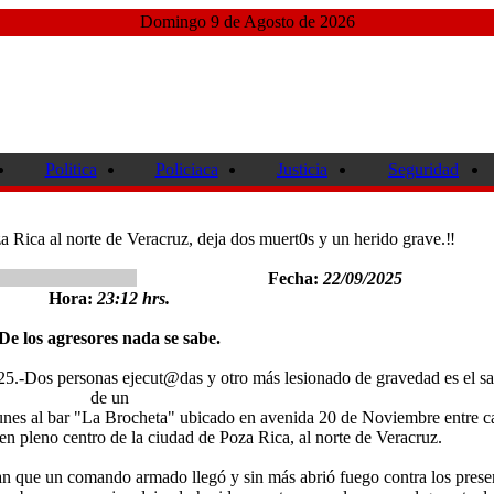
Domingo 9 de Agosto de 2026
Politica
Policiaca
Justicia
Seguridad
Rica al norte de Veracruz, deja dos muert0s y un herido grave.‼️
Fecha:
22/09/2025
Hora:
23:12 hrs.
De los agresores nada se sabe.
25.-Dos personas ejecut@das y otro más lesionado de gravedad es el sa
de un
lunes al bar "La Brocheta" ubicado en avenida 20 de Noviembre entre ca
en pleno centro de la ciudad de Poza Rica, al norte de Veracruz.
an que un comando armado llegó y sin más abrió fuego contra los prese