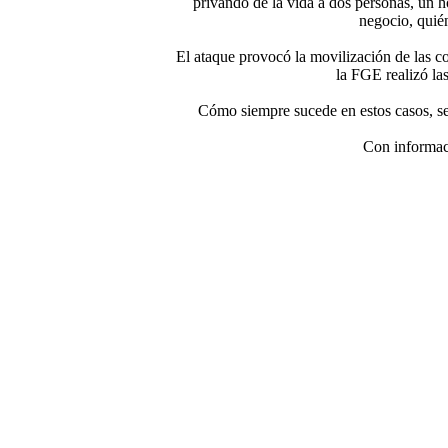
privando de la vida a dos personas, un h
negocio, quién
El ataque provocó la movilización de las co
la FGE realizó las
Cómo siempre sucede en estos casos, se 
Con informac