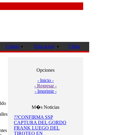
Cultura
Educacion
Clima
Opciones
- Inicio -
- Regresar -
- Imprimir -
ldo
M�s Noticias
lles
??CONFIRMA SSP
CAPTURA DEL GORDO
FRANK LUEGO DEL
ntes
TIROTEO EN