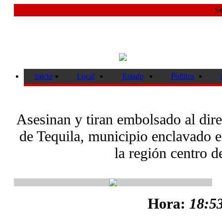
S�
Inicio
Local
Estado
Politica
Asesinan y tiran embolsado al dire
de Tequila, municipio enclavado en
la región centro d
Hora:
18:53