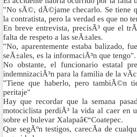
El accidente habria ocurrido por la falta
"No sÃ©, dÃ©jame checarlo. Se tiene qu
la contratista, pero la verdad es que no te
En breve entrevista, precisÃ³ que el tr
falta de respeto a las seÃ±ales.
"No, aparentemente estaba balizado, fue
seÃ±ales, es la informaciÃ³n que tengo".
No obstante, el funcionario estatal p
indemnizaciÃ³n para la familia de la vÃ­c
"Tiene que haberlo, pero tambiÃ©n ti
peritaje"
Hay que recordar que la semana pasad
motociclista perdiÃ³ la vida al caer en 
sobre el bulevar Xalapaâ€“Coatepec.
Que segÃºn testigos, carecÃ­a de cualqu