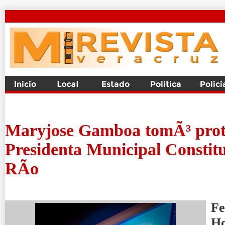
Maryjose Gamboa tomÃ³ prot
Presidenta Municipal Constitu
RÃ­o
Fe
H