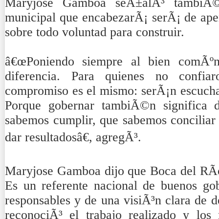
Maryjose Gamboa seÃ±alÃ³ tambiÃ©n
municipal que encabezarÃ¡ serÃ¡ de apert
sobre todo voluntad para construir.
â€œPoniendo siempre al bien comÃºn
diferencia. Para quienes no confia
compromiso es el mismo: serÃ¡n escuchad
Porque gobernar tambiÃ©n significa d
sabemos cumplir, que sabemos conciliar
dar resultadosâ€, agregÃ³.
Maryjose Gamboa dijo que Boca del RÃ­o 
Es un referente nacional de buenos gob
responsables y de una visiÃ³n clara de d
reconociÃ³ el trabajo realizado y los 