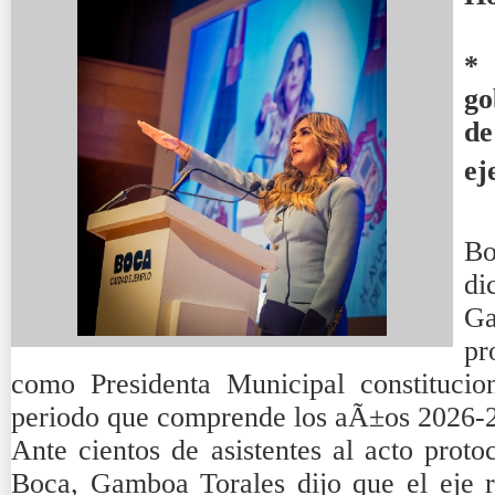
* 
go
de
ej
Bo
di
G
pr
como Presidenta Municipal constituci
periodo que comprende los aÃ±os 2026-
Ante cientos de asistentes al acto proto
Boca, Gamboa Torales dijo que el eje r