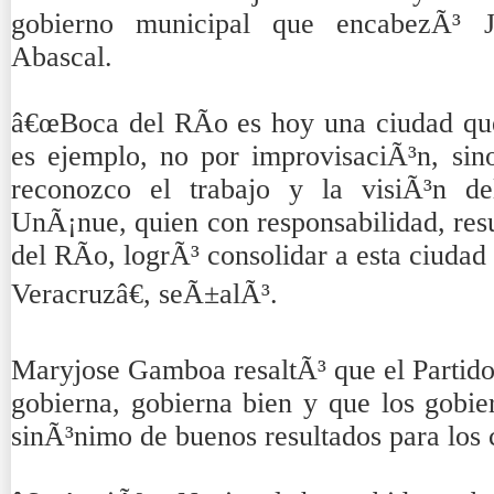
gobierno municipal que encabezÃ³
Abascal.
â€œBoca del RÃ­o es hoy una ciudad qu
es ejemplo, no por improvisaciÃ³n, sino
reconozco el trabajo y la visiÃ³n d
UnÃ¡nue, quien con responsabilidad, res
del RÃ­o, logrÃ³ consolidar a esta ciuda
Veracruzâ€, seÃ±alÃ³.
Maryjose Gamboa resaltÃ³ que el Partid
gobierna, gobierna bien y que los gob
sinÃ³nimo de buenos resultados para los 