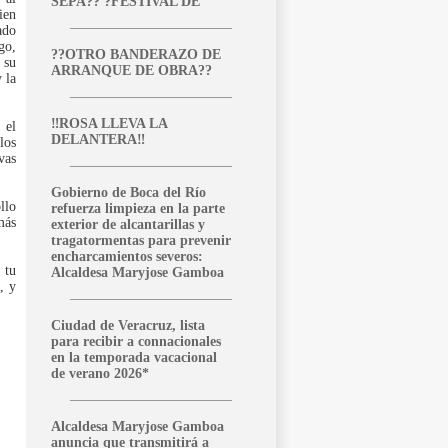
SEPA?? ?FESTIVAL DE
ien
ado
go,
??OTRO BANDERAZO DE
 su
ARRANQUE DE OBRA??
 la
‼️ROSA LLEVA LA
 el
DELANTERA‼️
los
vas
Gobierno de Boca del Río
llo
refuerza limpieza en la parte
más
exterior de alcantarillas y
tragatormentas para prevenir
encharcamientos severos:
 tu
Alcaldesa Maryjose Gamboa
, y
Ciudad de Veracruz, lista
para recibir a connacionales
en la temporada vacacional
de verano 2026*
Alcaldesa Maryjose Gamboa
anuncia que transmitirá a