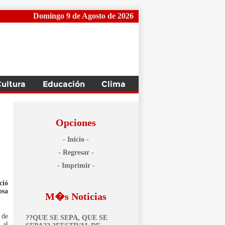
Domingo 9 de Agosto de 2026
Opciones
- Inicio -
- Regresar -
- Imprimir -
ció
osa
M�s Noticias
 de
??QUE SE SEPA, QUE SE
 al