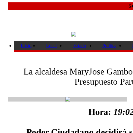
S�
Inicio
Local
Estado
Politica
La alcaldesa MaryJose Gamboa
Presupuesto Part
Hora:
19:02
Poder Ciudadano decidirá so