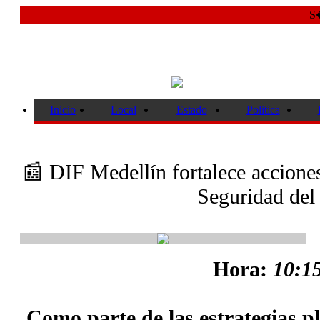
S�
Inicio
Local
Estado
Politica
📰 DIF Medellín fortalece accione
Seguridad del
Hora:
10:15
Como parte de las estrategias p