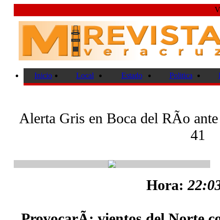
V
Inicio
Local
Estado
Politica
Alerta Gris en Boca del RÃ­o ante 
41
Hora:
22:03
_ProvocarÃ¡ vientos del Norte 