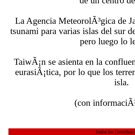
de un centro de
La Agencia MeteorolÃ³gica de Ja
tsunami para varias islas del sur 
pero luego lo l
TaiwÃ¡n se asienta en la confluenc
eurasiÃ¡tica, por lo que los terr
isla.
(con informaciÃ
Todos los Derechos 