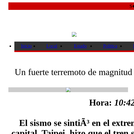
S�
Inicio
Local
Estado
Politica
Un fuerte terremoto de magnitud
Hora:
10:42
El sismo se sintiÃ³ en el extre
capital, Taipei, hizo que el tren