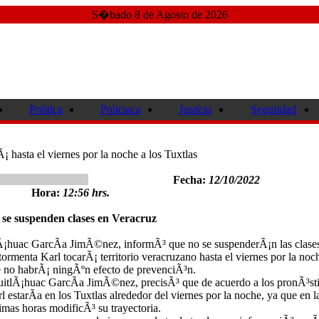
S�bado 8 de Agosto de 2026
Politica
Policiaca
Justicia
Seguridad
Ã¡ hasta el viernes por la noche a los Tuxtlas
Fecha:
12/10/2022
Hora:
12:56 hrs.
se suspenden clases en Veracruz
huac GarcÃ­a JimÃ©nez, informÃ³ que no se suspenderÃ¡n las clase
 tormenta Karl tocarÃ¡ territorio veracruzano hasta el viernes por la noc
 no habrÃ¡ ningÃºn efecto de prevenciÃ³n.
uitlÃ¡huac GarcÃ­a JimÃ©nez, precisÃ³ que de acuerdo a los pronÃ³st
l estarÃ­a en los Tuxtlas alrededor del viernes por la noche, ya que en l
imas horas modificÃ³ su trayectoria.