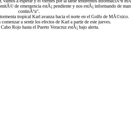
r, vamos a esperar y el viernes por la tarde tendremos informaciÃ³n mÃ
l comitÃ© de emergencia estÃ¡ pendiente y nos estÃ¡ informando de man
continÃºa".
a tormenta tropical Karl avanza hacia el norte en el Golfo de MÃ©xico.
omenzar a sentir los efectos de Karl a partir de este jueves.
 Cabo Rojo hasta el Puerto Veracruz estÃ¡ bajo alerta.