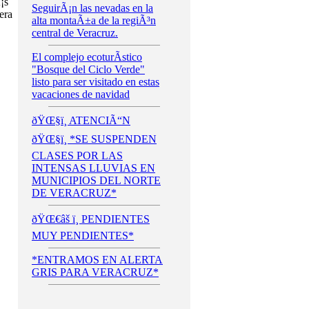
¡s
SeguirÃ¡n las nevadas en la
era
alta montaÃ±a de la regiÃ³n
central de Veracruz.
El complejo ecoturÃ­stico
"Bosque del Ciclo Verde"
listo para ser visitado en estas
vacaciones de navidad
ðŸŒ§ï¸ ATENCIÃ“N
ðŸŒ§ï¸ *SE SUSPENDEN
CLASES POR LAS
INTENSAS LLUVIAS EN
MUNICIPIOS DEL NORTE
DE VERACRUZ*
ðŸŒ€âš ï¸ PENDIENTES
MUY PENDIENTES*
*ENTRAMOS EN ALERTA
GRIS PARA VERACRUZ*