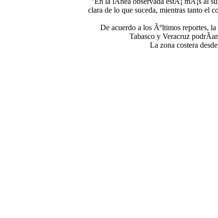
"En la lÃ­nea observada estÃ¡ mÃ¡s al su
clara de lo que suceda, mientras tanto e
De acuerdo a los Ãºltimos reportes, l
Tabasco y Veracruz podrÃ­an c
La zona costera desde