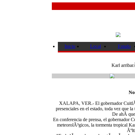
Inicio
Local
Estado
Karl arribar
No 
XALAPA, VER.- El gobernador CuitlÃ¡
presenciales en el estado, toda vez que la
De ahÃ­ que
En conferencia de prensa, el gobernador C
meteorolÃ³gicos, la tormenta tropical Kar
Ãºlt