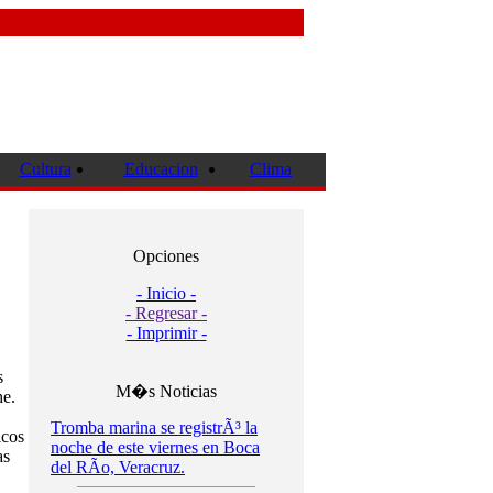
Cultura
Educacion
Clima
Opciones
- Inicio -
- Regresar -
- Imprimir -
s
M�s Noticias
he.
Tromba marina se registrÃ³ la
icos
noche de este viernes en Boca
as
del RÃ­o, Veracruz.