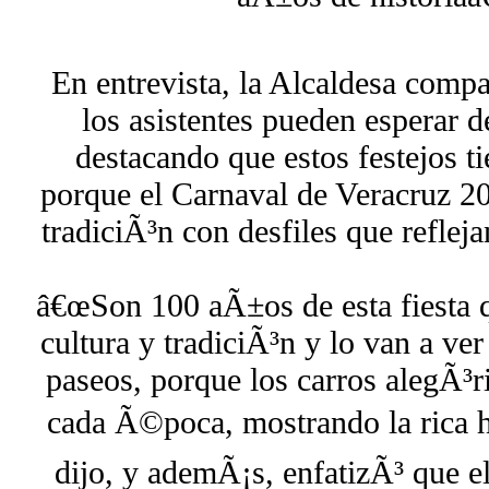
En entrevista, la Alcaldesa compa
los asistentes pueden esperar d
destacando que estos festejos t
porque el Carnaval de Veracruz 2
tradiciÃ³n con desfiles que reflej
â€œSon 100 aÃ±os de esta fiesta q
cultura y tradiciÃ³n y lo van a ve
paseos, porque los carros alegÃ³r
cada Ã©poca, mostrando la rica hi
dijo, y ademÃ¡s, enfatizÃ³ que el