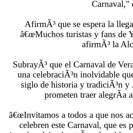
Carnaval," 
AfirmÃ³ que se espera la llega
â€œMuchos turistas y fans de Y
afirmÃ³ la Alc
SubrayÃ³ que el Carnaval de Vera
una celebraciÃ³n inolvidable qu
siglo de historia y tradiciÃ³n 
prometen traer alegrÃ­a a
â€œInvitamos a todos a que nos a
celebren este Carnaval, que es p