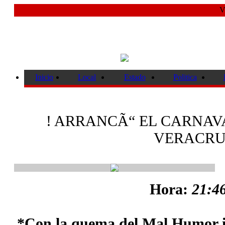
V
Inicio
Local
Estado
Politica
! ARRANCÃ“ EL CARNAV
VERACRU
Hora:
21:46
*Con la quema del Mal Humor in