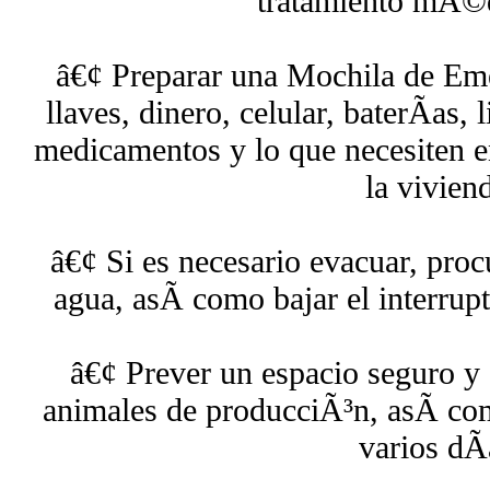
tratamiento mÃ©di
â€¢ Preparar una Mochila de Em
llaves, dinero, celular, baterÃ­as,
medicamentos y lo que necesiten e
la vivien
â€¢ Si es necesario evacuar, procu
agua, asÃ­ como bajar el interrupt
â€¢ Prever un espacio seguro y 
animales de producciÃ³n, asÃ­ com
varios dÃ­