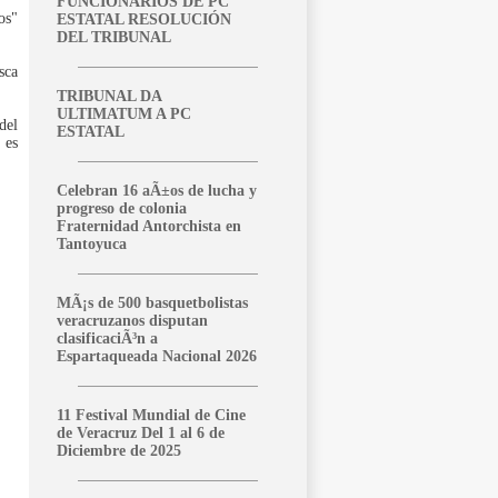
FUNCIONARIOS DE PC
os"
ESTATAL RESOLUCIÓN
DEL TRIBUNAL
sca
TRIBUNAL DA
ULTIMATUM A PC
del
ESTATAL
 es
Celebran 16 aÃ±os de lucha y
progreso de colonia
Fraternidad Antorchista en
Tantoyuca
MÃ¡s de 500 basquetbolistas
veracruzanos disputan
clasificaciÃ³n a
Espartaqueada Nacional 2026
11 Festival Mundial de Cine
de Veracruz Del 1 al 6 de
Diciembre de 2025