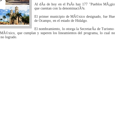
Al dÃ­a de hoy en el PaÃ­s hay 177 "Pueblos MÃ¡gic
que cuentan con la denominaciÃ³n.
El primer municipio de MÃ©xico designado, fue Hue
de Ocampo, en el estado de Hidalgo.
El nombramiento, lo otorga la SecretarÃ­a de Turismo 
 MÃ©xico, que cumplan y superen los lineamientos del programa, lo cual no
 no logrado.