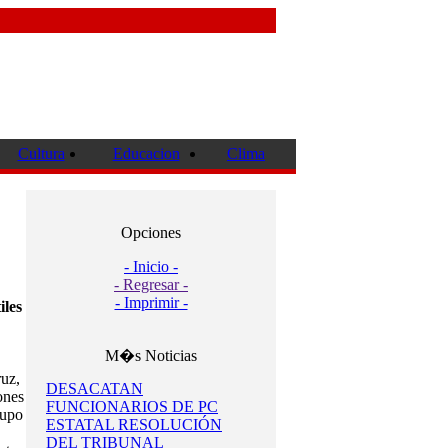
Cultura
Educacion
Clima
Opciones
- Inicio -
- Regresar -
- Imprimir -
iles
M�s Noticias
ruz,
DESACATAN
ones
FUNCIONARIOS DE PC
cupo
ESTATAL RESOLUCIÓN
DEL TRIBUNAL