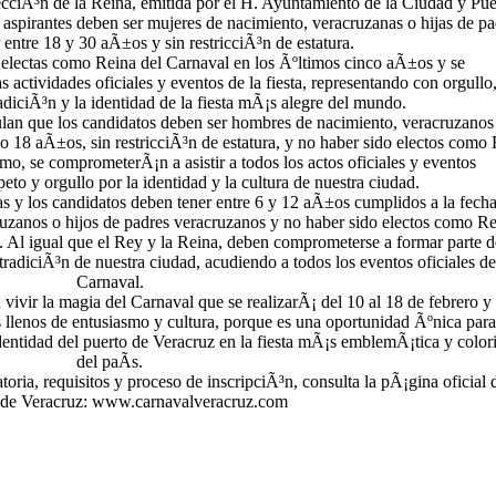
ecciÃ³n de la Reina, emitida por el H. Ayuntamiento de la Ciudad y Pue
aspirantes deben ser mujeres de nacimiento, veracruzanas o hijas de pa
 entre 18 y 30 aÃ±os y sin restricciÃ³n de estatura.
lectas como Reina del Carnaval en los Ãºltimos cinco aÃ±os y se
 actividades oficiales y eventos de la fiesta, representando con orgullo
adiciÃ³n y la identidad de la fiesta mÃ¡s alegre del mundo.
pulan que los candidatos deben ser hombres de nacimiento, veracruzanos
o 18 aÃ±os, sin restricciÃ³n de estatura, y no haber sido electos como
o, se comprometerÃ¡n a asistir a todos los actos oficiales y eventos
to y orgullo por la identidad y la cultura de nuestra ciudad.
las y los candidatos deben tener entre 6 y 12 aÃ±os cumplidos a la fech
ruzanos o hijos de padres veracruzanos y no haber sido electos como R
. Al igual que el Rey y la Reina, deben comprometerse a formar parte d
 tradiciÃ³n de nuestra ciudad, acudiendo a todos los eventos oficiales de
Carnaval.
vivir la magia del Carnaval que se realizarÃ¡ del 10 al 18 de febrero y
llenos de entusiasmo y cultura, porque es una oportunidad Ãºnica para
a identidad del puerto de Veracruz en la fiesta mÃ¡s emblemÃ¡tica y color
del paÃ­s.
ria, requisitos y proceso de inscripciÃ³n, consulta la pÃ¡gina oficial 
 de Veracruz: www.carnavalveracruz.com