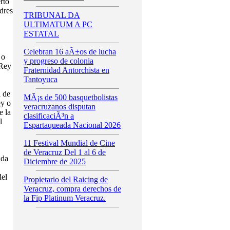
rto
dres
TRIBUNAL DA
ULTIMATUM A PC
ESTATAL
,
Celebran 16 aÃ±os de lucha
 o
y progreso de colonia
 Rey
Fraternidad Antorchista en
Tantoyuca
a de
MÃ¡s de 500 basquetbolistas
ey o
veracruzanos disputan
e la
clasificaciÃ³n a
l
Espartaqueada Nacional 2026
11 Festival Mundial de Cine
de Veracruz Del 1 al 6 de
ida
Diciembre de 2025
del
Propietario del Raicing de
Veracruz, compra derechos de
la Fip Platinum Veracruz.