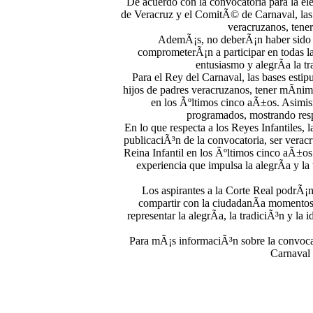
De acuerdo con la convocatoria para la el
de Veracruz y el ComitÃ© de Carnaval, las 
veracruzanos, tener
AdemÃ¡s, no deberÃ¡n haber sido e
comprometerÃ¡n a participar en todas las
entusiasmo y alegrÃ­a la tr
Para el Rey del Carnaval, las bases esti
hijos de padres veracruzanos, tener mÃ­nim
en los Ãºltimos cinco aÃ±os. Asimism
programados, mostrando respe
En lo que respecta a los Reyes Infantiles, 
publicaciÃ³n de la convocatoria, ser verac
Reina Infantil en los Ãºltimos cinco aÃ±os
experiencia que impulsa la alegrÃ­a y la
Los aspirantes a la Corte Real podrÃ¡n 
compartir con la ciudadanÃ­a momentos 
representar la alegrÃ­a, la tradiciÃ³n y l
Para mÃ¡s informaciÃ³n sobre la convocato
Carnaval