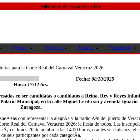
S�bado 8 de Agosto de 2026
Politica
Policiaca
Justicia
Seguridad
torias para la Corte Real del Carnaval Veracruz 2026
Fecha:
08/10/2025
Hora:
17:12 hrs.
eresadas en ser candidatas o candidatos a Reina, Rey y Reyes Infant
 Palacio Municipal, en la calle Miguel Lerdo s/n y avenida Ignacio
Zaragoza.
sueÃ±as con representar la alegrÃ­a y la tradiciÃ³n del puerto de Verac
Corte Real del Carnaval Veracruz 2026: la fiesta de todos. Las inscripci
arÃ¡n el lunes 20 de octubre a las 14:00 horas, o antes si se alcanza el 
e seis participantes por cada categorÃ­a.