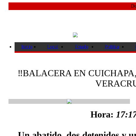
Do
Inicio
Local
Estado
Politica
‼️BALACERA EN CUICHAPA
VERACRU
Hora:
17:17
Un abatido, dos detenidos y u