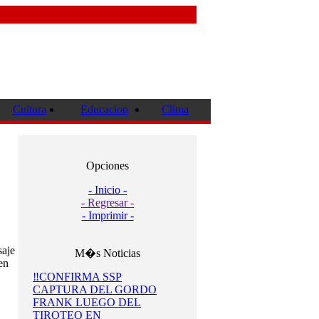
Cultura
Educacion
Clima
Opciones
- Inicio -
- Regresar -
- Imprimir -
saje
M�s Noticias
en
‼️CONFIRMA SSP
CAPTURA DEL GORDO
FRANK LUEGO DEL
TIROTEO EN