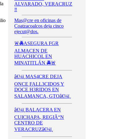
la
ALVARADO, VERACRUZ
‼️
lio
Mas@cre en oficinas de
Coatzacoalcos deja cinco
ejecut@dos.
🚨🚔ASEGURA FGR
ALMACEN DE
HUACHICOL EN
MINATITLÁN 🚔🚨
â€¼ï¸MAS4CRE DEJA
ONCE FALL3CIDOS Y
DOCE H3RIDOS EN
SALAMANCA, GTOâ€¼ï¸
â€¼ï¸BALACERA EN
CUICHAPA, REGIÃ“N
CENTRO DE
VERACRUZâ€¼ï¸