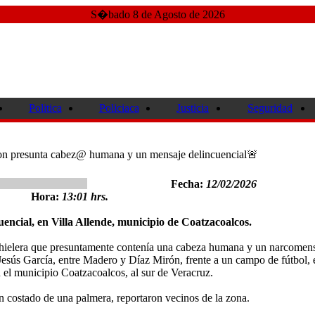
S�bado 8 de Agosto de 2026
Politica
Policiaca
Justicia
Seguridad
on presunta cabez@ humana y un mensaje delincuencial🚨
Fecha:
12/02/2026
Hora:
13:01 hrs.
encial, en Villa Allende, municipio de Coatzacoalcos.
hielera que presuntamente contenía una cabeza humana y un narcomen
 Jesús García, entre Madero y Díaz Mirón, frente a un campo de fútbol, 
n el municipio Coatzacoalcos, al sur de Veracruz.
n costado de una palmera, reportaron vecinos de la zona.