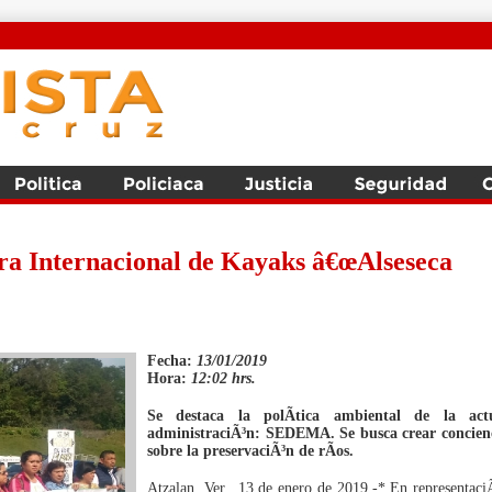
ra Internacional de Kayaks â€œAlseseca
Fecha:
13/01/2019
Hora:
12:02 hrs.
Se destaca la polÃ­tica ambiental de la act
administraciÃ³n: SEDEMA. Se busca crear concien
sobre la preservaciÃ³n de rÃ­os.
Atzalan, Ver., 13 de enero de 2019.-* En representaci