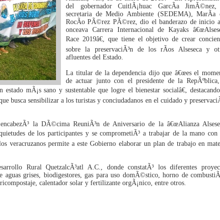
del gobernador CuitlÃ¡huac GarcÃ­a JimÃ©nez,
secretaria de Medio Ambiente (SEDEMA), MarÃ­a 
RocÃ­o PÃ©rez PÃ©rez, dio el banderazo de inicio a
onceava Carrera Internacional de Kayaks â€œAlses
Race 2019â€, que tiene el objetivo de crear concien
sobre la preservaciÃ³n de los rÃ­os Alseseca y ot
afluentes del Estado.
La titular de la dependencia dijo que â€œes el mome
de actuar junto con el presidente de la RepÃºblica,
n estado mÃ¡s sano y sustentable que logre el bienestar socialâ€, destacando
que busca sensibilizar a los turistas y conciudadanos en el cuidado y preservaci
a, encabezÃ³ la DÃ©cima ReuniÃ³n de Aniversario de la â€œAlianza Alsese
nquietudes de los participantes y se comprometiÃ³ a trabajar de la mano con 
los veracruzanos permite a este Gobierno elaborar un plan de trabajo en mate
arrollo Rural QuetzalcÃ³atl A.C., donde constatÃ³ los diferentes proyec
de aguas grises, biodigestores, gas para uso domÃ©stico, horno de combustiÃ
ricompostaje, calentador solar y fertilizante orgÃ¡nico, entre otros.