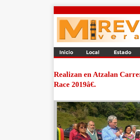
Realizan en Atzalan Carre
Race 2019â€.