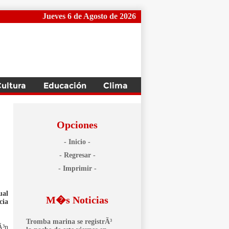
Jueves 6 de Agosto de 2026
Opciones
- Inicio -
- Regresar -
- Imprimir -
ual
M�s Noticias
cia
Tromba marina se registrÃ³
Ã³n