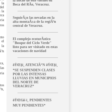
la noche de este viernes en
 la
Boca del RÃ­o, Veracruz.
del
 la
eca
SeguirÃ¡n las nevadas en la
cia
alta montaÃ±a de la regiÃ³n
ros
central de Veracruz.
nto
El complejo ecoturÃ­stico
 el
"Bosque del Ciclo Verde"
 la
listo para ser visitado en estas
vacaciones de navidad
Ã³n
ca,
ðŸŒ§ï¸ ATENCIÃ“N ðŸŒ§ï¸
las
*SE SUSPENDEN CLASES
ria
POR LAS INTENSAS
LLUVIAS EN MUNICIPIOS
DEL NORTE DE
tos
VERACRUZ*
³n,
ðŸŒ€âš ï¸ PENDIENTES
MUY PENDIENTES*