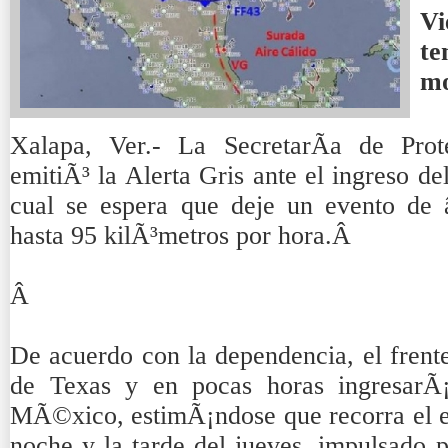
Vi
t
mo
Xalapa, Ver.- La SecretarÃ­a de Prot
emitiÃ³ la Alerta Gris ante el ingreso de
cual se espera que deje un evento de
hasta 95 kilÃ³metros por hora.Â
Â
De acuerdo con la dependencia, el frente 
de Texas y en pocas horas ingresarÃ¡
MÃ©xico, estimÃ¡ndose que recorra el es
noche y la tarde del jueves, impulsado 