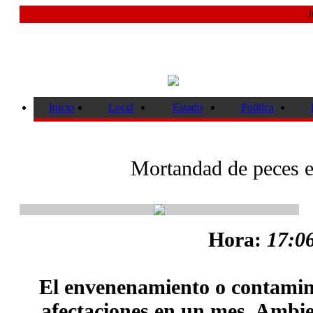
J
Inicio
Local
Estado
Politica
Mortandad de peces e
Hora:
17:06
El envenenamiento o contamina
afectaciones en un mes. Ambie