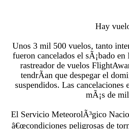
Hay vuel
Unos 3 mil 500 vuelos, tanto inte
fueron cancelados el sÃ¡bado en 
rastreador de vuelos FlightAwa
tendrÃ­an que despegar el do
suspendidos. Las cancelaciones 
mÃ¡s de mil
El Servicio MeteorolÃ³gico Nacio
â€œcondiciones peligrosas de torm