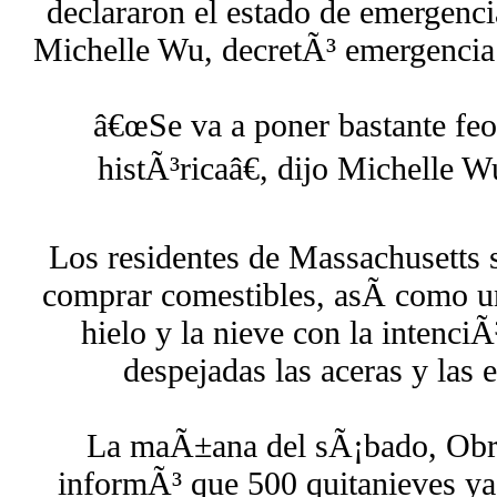
declararon el estado de emergenci
Michelle Wu, decretÃ³ emergencia 
â€œSe va a poner bastante feo
histÃ³ricaâ€, dijo Michelle W
Los residentes de Massachusetts s
comprar comestibles, asÃ­ como un
hielo y la nieve con la intenci
despejadas las aceras y las 
La maÃ±ana del sÃ¡bado, Obr
informÃ³ que 500 quitanieves ya 