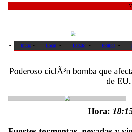
V
Inicio
Local
Estado
Politica
Poderoso ciclÃ³n bomba que afecta 
de EU.
Hora:
18:15
Fuertes tormentas, nevadas y vie