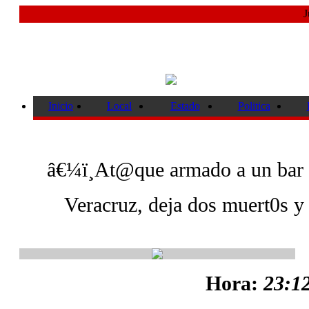
J
Inicio
Local
Estado
Politica
â€¼ï¸At@que armado a un bar e
Veracruz, deja dos muert0s y 
Hora:
23:12