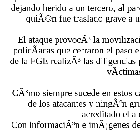
dejando herido a un tercero, al par
quiÃ©n fue traslado grave a un
El ataque provocÃ³ la movilizac
policÃ­acas que cerraron el paso e
de la FGE realizÃ³ las diligencias 
vÃ­ctima
CÃ³mo siempre sucede en estos cas
de los atacantes y ningÃºn gr
acreditado el a
Con informaciÃ³n e imÃ¡genes de 