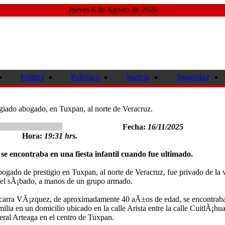
Jueves 6 de Agosto de 2026
Politica
Policiaca
Justicia
Seguridad
igiado abogado, en Tuxpan, al norte de Veracruz.
Fecha:
16/11/2025
Hora:
19:31 hrs.
e encontraba en una fiesta infantil cuando fue ultimado.
gado de prestigio en Tuxpan, al norte de Veracruz, fue privado de la 
del sÃ¡bado, a manos de un grupo armado.
zcarra VÃ¡zquez, de aproximadamente 40 aÃ±os de edad, se encontrab
ilia en un domicilio ubicado en la calle Arista entre la calle CuitlÃ¡hu
ral Arteaga en el centro de Tuxpan.