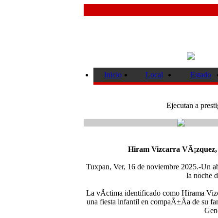
Inicio
Local
Estado
Ejecutan a prest
Hiram Vizcarra VÃ¡zquez, s
Tuxpan, Ver, 16 de noviembre 2025.-Un abo
la noche 
La vÃ­ctima identificado como Hirama Vi
una fiesta infantil en compaÃ±Ã­a de su fam
Gene