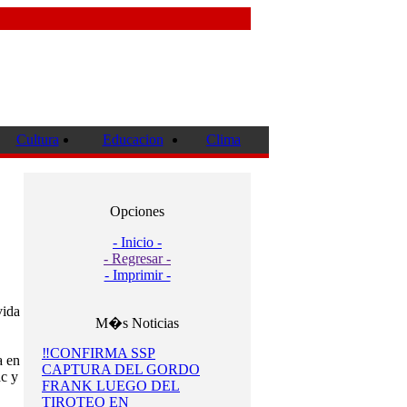
Cultura
Educacion
Clima
Opciones
- Inicio -
- Regresar -
- Imprimir -
vida
M�s Noticias
‼️CONFIRMA SSP
a en
CAPTURA DEL GORDO
ac y
FRANK LUEGO DEL
TIROTEO EN