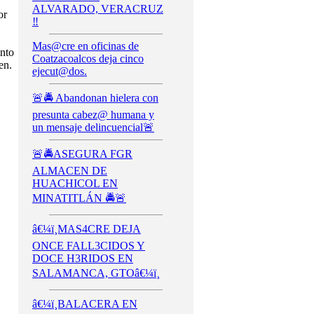
ALVARADO, VERACRUZ
or
‼️
Mas@cre en oficinas de
ento
Coatzacoalcos deja cinco
en.
ejecut@dos.
🚨🚔 Abandonan hielera con
presunta cabez@ humana y
un mensaje delincuencial🚨
🚨🚔ASEGURA FGR
ALMACEN DE
HUACHICOL EN
MINATITLÁN 🚔🚨
â€¼ï¸MAS4CRE DEJA
ONCE FALL3CIDOS Y
DOCE H3RIDOS EN
SALAMANCA, GTOâ€¼ï¸
â€¼ï¸BALACERA EN