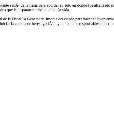
igante saliÃ³ de la fiesta para abordar su auto en donde fue alcanzado p
dos que le dispararon privandole de la vida.
l de la FiscalÃ­a General de Justicia del estado,para hacer el levantami
iciar la carpeta de investigaciÃ³n, y dar con los responsables del crim