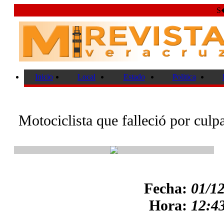
S�
Inicio
Local
Estado
Politica
Motociclista que falleció por culp
Fecha:
01/1
Hora:
12:43