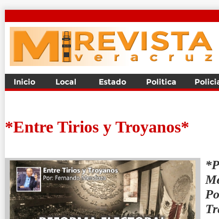
*Entre Tirios y Troyanos*
*
Me
Po
Tr