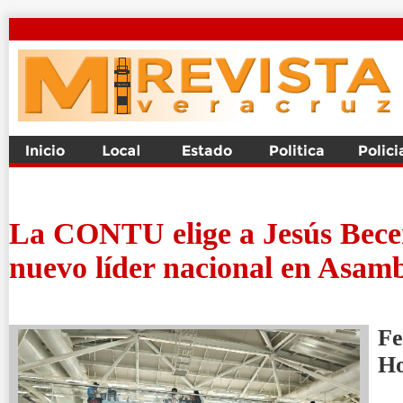
La CONTU elige a Jesús Bece
nuevo líder nacional en Asam
Fe
H