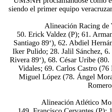
UMSNH proclamándose como el m
siendo el primer equipo veracruzan
Alineación Racing de 
50. Erick Valdez (P); 61. Arma
Santiago 89‘), 62. Abdiel Herná
Iker Pulido; 28. Jalil Sánchez, 6
Rivera 89‘), 68. César Uribe (80.
Vidales; 69. Carlos Castro (76
Miguel López (78. Ángel Mora
Romero
Alineación Atlético M
149. Francisco Cervantes (P); 