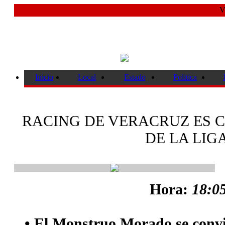
V
Inicio
Local
Estado
Politica
RACING DE VERACRUZ ES C
DE LA LIG
Hora:
18:05
• El Monstruo Morado se convi