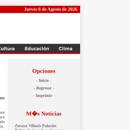
Jueves 6 de Agosto de 2026
Opciones
- Inicio -
- Regresar -
- Imprimir -
nez
nez
M�s Noticias
ace
ado
Zoraya Villacis Palacios
os.