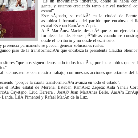
"Es un movimiento itinerante, donde se habla con
gente, y estamos creciendo tanto a nivel nacional c
estatal".
Este sÃ¡bado, se realizÃ³ en la ciudad de Perote
asamblea informativa del partido que encabeza el li
estatal Esteban RamÃ­rez Zepeta.
AhÃ­ MartÃ­nez Marie, destacÃ³ que es un ejercicio 
fortalece las decisiones pÃºblicas cuando se constru
desde el territorio y no desde el escritorio.
 y presencia permanente se pueden generar soluciones reales.
gundo piso de la transformaciÃ³n que encabeza la presidenta Claudia Sheinb
opositores "que nos siguen denostando todos los dÃ­as, por los cambios que se 
ios".
al "demostremos con nuestro trabajo, con nuestras acciones que estamos del l
eciendo "porque la cuarta transformaciÃ³n avanza en todo el estado".
es el lÃ­der estatal de Morena, Esteban RamÃ­rez Zepeta; Aida Yaneli Cort
cÃ­a Cayetano, Liud Herrera , JosÃ© Juan MartÃ­nez Bello, AarÃ³n EnrÃ­q
 Landa, LilÃ­ Pimentel y Rafael MarÃ­n de la Luz.