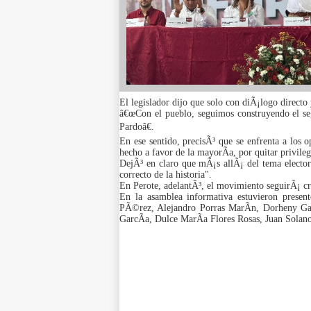
El legislador dijo que solo con diÃ¡logo directo
â€œCon el pueblo, seguimos construyendo el se
Pardoâ€.
En ese sentido, precisÃ³ que se enfrenta a los 
hecho a favor de la mayorÃ­a, por quitar privileg
DejÃ³ en claro que mÃ¡s allÃ¡ del tema elector
correcto de la historia".
En Perote, adelantÃ³, el movimiento seguirÃ¡ cr
En la asamblea informativa estuvieron present
PÃ©rez, Alejandro Porras MarÃ­n, Dorheny Gar
GarcÃ­a, Dulce MarÃ­a Flores Rosas, Juan Solano