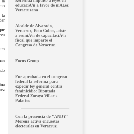
Refrenda impulso a leyes en
 la
educaciÃ³n a favor de niÃ±ez
omo
Veracruzana
 la
der
Alcalde de Alvarado,
que
Veracruz, Beto Cobos, asiste
yen
a reuniÃ³n de capacitaciÃ³n
fiscal que imparte el
Congreso de Veracruz.
aum
han
Focus Group
ado
Fue aprobada en el congreso
federal la reforma para
ina
expedir ley general contra
uez
feminicidio: Diputada
Federal Zoraya Villacis
Palacios
Con la presencia de "ANDY"
Morena activa encuestas
electorales en Veracruz.