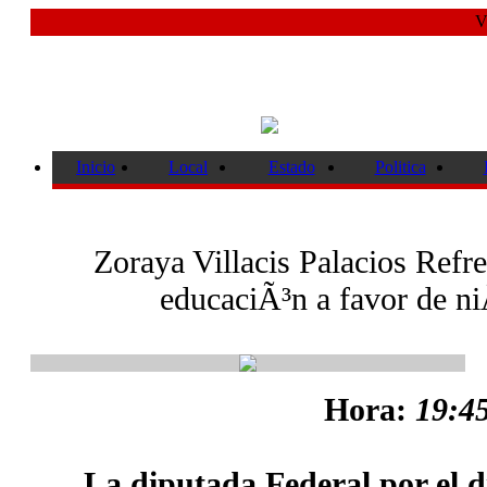
V
Inicio
Local
Estado
Politica
Zoraya Villacis Palacios Refr
educaciÃ³n a favor de n
Hora:
19:45
La diputada Federal por el di