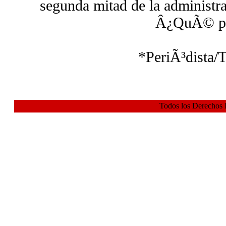
segunda mitad de la administr
Â¿QuÃ© p
*PeriÃ³dista/T
Todos los Derechos 