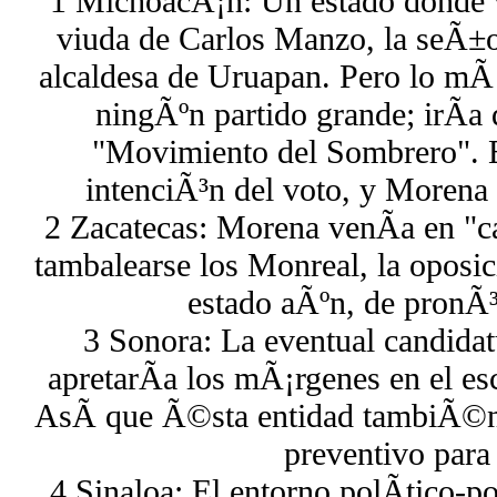
1 MichoacÃ¡n: Un estado donde 
viuda de Carlos Manzo, la seÃ±o
alcaldesa de Uruapan. Pero lo mÃ¡
ningÃºn partido grande; irÃ­a
"Movimiento del Sombrero". El
intenciÃ³n del voto, y Morena
2 Zacatecas: Morena venÃ­a en "ca
tambalearse los Monreal, la oposic
estado aÃºn, de pronÃ³
3 Sonora: La eventual candida
apretarÃ­a los mÃ¡rgenes en el es
AsÃ­ que Ã©sta entidad tambiÃ©n
preventivo para
4 Sinaloa: El entorno polÃ­tico-p