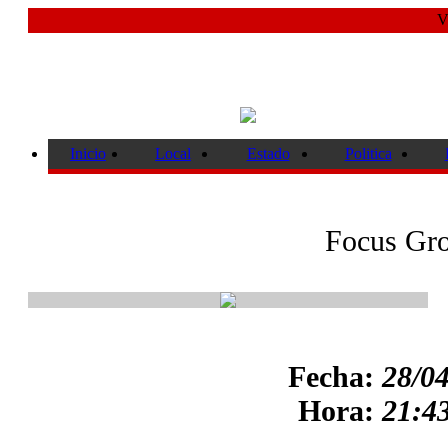
V
Inicio
Local
Estado
Politica
Focus Gr
Fecha:
28/0
Hora:
21:43