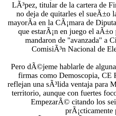
LÃ³pez, titular de la cartera de F
no deja de quitarles el sueÃ±o l
mayorÃ­a en la CÃ¡mara de Diputa
que estarÃ¡n en juego el aÃ±o 
mandaron de "avanzada" a Cit
ComisiÃ³n Nacional de Elec
Pero dÃ©jeme hablarle de algunas
firmas como Demoscopia, CE 
reflejan una sÃ³lida ventaja para 
territorio, aunque con fuertes foc
EmpezarÃ© citando los seis
prÃ¡cticamente 