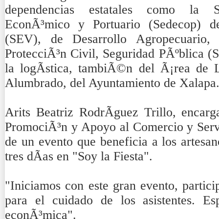
dependencias estatales como la Se
EconÃ³mico y Portuario (Sedecop) d
(SEV), de Desarrollo Agropecuario,
ProtecciÃ³n Civil, Seguridad PÃºblica (
la logÃ­stica, tambiÃ©n del Ã¡rea de 
Alumbrado, del Ayuntamiento de Xalapa
Arits Beatriz RodrÃ­guez Trillo, encarg
PromociÃ³n y Apoyo al Comercio y Servi
de un evento que beneficia a los artesan
tres dÃ­as en "Soy la Fiesta".
"Iniciamos con este gran evento, partic
para el cuidado de los asistentes. E
econÃ³mica".