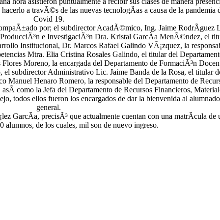
na hora asistieron puntualmente a recibir sus clases de manera presenci
acerlo a travÃ©s de las nuevas tecnologÃ­as a causa de la pandemia 
Covid 19.
compaÃ±ado por; el subdirector AcadÃ©mico, Ing. Jaime RodrÃ­guez L
e ProducciÃ³n e InvestigaciÃ³n Dra. Kristal GarcÃ­a MenÃ©ndez, el titu
rollo Institucional, Dr. Marcos Rafael Galindo VÃ¡zquez, la responsa
cias Mtra. Elia Cristina Rosales Galindo, el titular del Departament
s Flores Moreno, la encargada del Departamento de FormaciÃ³n Docen
el subdirector Administrativo Lic. Jaime Banda de la Rosa, el titular d
co Manuel Henaro Romero, la responsable del Departamento de Recur
asÃ­ como la Jefa del Departamento de Recursos Financieros, Material
ejo, todos ellos fueron los encargados de dar la bienvenida al alumnado
general.
lez GarcÃ­a, precisÃ³ que actualmente cuentan con una matrÃ­cula de 
 alumnos, de los cuales, mil son de nuevo ingreso.