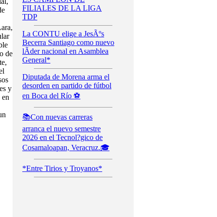
al,
FILIALES DE LA LIGA
de
TDP
ara,
La CONTU elige a JesÃºs
lar
Becerra Santiago como nuevo
ble
lÃ­der nacional en Asamblea
o de
General*
te,
el
Diputada de Morena arma el
sos
desorden en partido de fútbol
es y
en Boca del Río ⚽️
 en
un
📚Con nuevas carreras
arranca el nuevo semestre
2026 en el Tecnol?gico de
Cosamaloapan, Veracruz.🎓
*Entre Tirios y Troyanos*