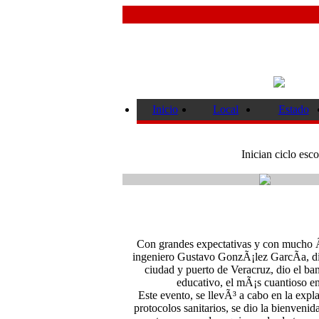
Inicio
Local
Estado
Inician ciclo esc
Con grandes expectativas y con mucho Ã¡
ingeniero Gustavo GonzÃ¡lez GarcÃ­a, di
ciudad y puerto de Veracruz, dio el ban
educativo, el mÃ¡s cuantioso en
Este evento, se llevÃ³ a cabo en la exp
protocolos sanitarios, se dio la bienveni