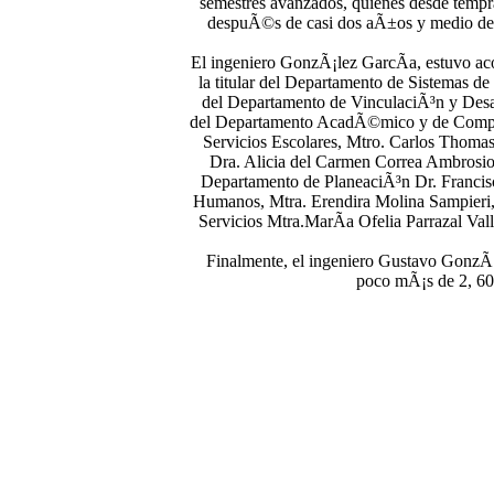
semestres avanzados, quienes desde tempra
despuÃ©s de casi dos aÃ±os y medio de h
El ingeniero GonzÃ¡lez GarcÃ­a, estuvo a
la titular del Departamento de Sistemas d
del Departamento de VinculaciÃ³n y Desar
del Departamento AcadÃ©mico y de Competen
Servicios Escolares, Mtro. Carlos Thoma
Dra. Alicia del Carmen Correa Ambrosio, 
Departamento de PlaneaciÃ³n Dr. Francis
Humanos, Mtra. Erendira Molina Sampieri, 
Servicios Mtra.MarÃ­a Ofelia Parrazal Vall
Finalmente, el ingeniero Gustavo GonzÃ¡
poco mÃ¡s de 2, 600