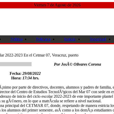
Viernes 7 de Agosto de 2026
Politica
Policiaca
Justicia
Seguridad
olar 2022-2023 En el Cetmar 07, Veracruz, puerto
Por JosÃ© Olivares Corona
Fecha:
29/08/2022
Hora:
17:34 hrs.
nimo por parte de directivos, docentes, alumnos y padres de familia, e
rector del Centro de Estudios TecnolÃ³gicos del Mar 07 con sede en es
derazo de inicio del ciclo escolar 2022-2023 de este importante plantel
 su gÃ©nero, en lo que a matrÃ­cula se refiere a nivel nacional.
lana principal del CETMAR 07, donde, respetando de manera estricta lo
da los alumnos del primer semestre, asÃ­ como a los demÃ¡s estudiantes 