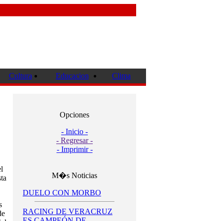
Cultura
Educacion
Clima
Opciones
- Inicio -
- Regresar -
- Imprimir -
l
M�s Noticias
ta
DUELO CON MORBO
s
RACING DE VERACRUZ
de
ES CAMPEÓN DE