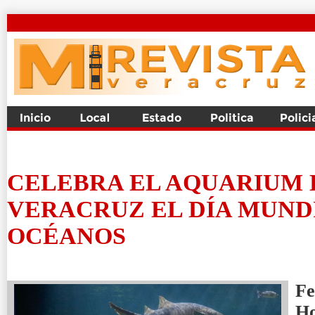
CELEBRA EL AQUARIUM 
VERACRUZ EL DÍA MUND
OCÉANOS
Fe
H