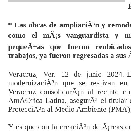
* Las obras de ampliaciÃ³n y remode
como el mÃ¡s vanguardista y mo
pequeÃ±as que fueron reubicados
trabajos, ya fueron regresadas a sus 
Veracruz, Ver. 12 de junio 2024.-
modernizaciÃ³n que se realizan en
Veracruz consolidarÃ¡n al recinto c
AmÃ©rica Latina, asegurÃ³ el titular d
ProtecciÃ³n al Medio Ambiente (PMA)
Y es que con la creaciÃ³n de Ã¡reas c