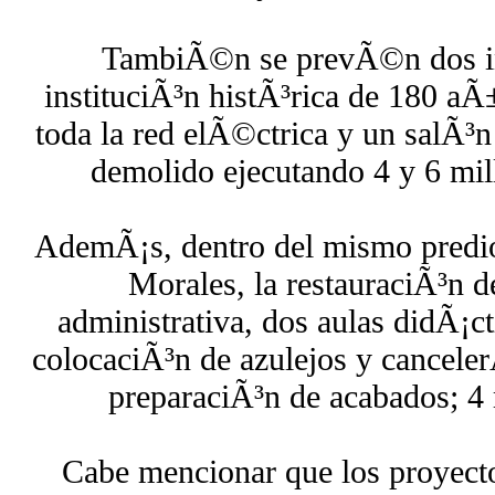
TambiÃ©n se prevÃ©n dos inic
instituciÃ³n histÃ³rica de 180 aÃ
toda la red elÃ©ctrica y un salÃ³n
demolido ejecutando 4 y 6 mil
AdemÃ¡s, dentro del mismo predio 
Morales, la restauraciÃ³n d
administrativa, dos aulas didÃ¡cti
colocaciÃ³n de azulejos y canceler
preparaciÃ³n de acabados; 4 
Cabe mencionar que los proyecto