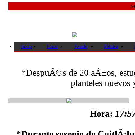
S�
Inicio
Local
Estado
Politica
*DespuÃ©s de 20 aÃ±os, estudia
planteles nuevos 
Hora:
17:57
*Durante sexenio de CuitlÃ¡h