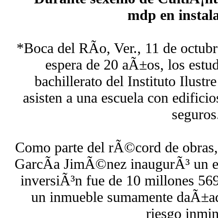
mdp en instal
*Boca del RÃ­o, Ver., 11 de octubr
espera de 20 aÃ±os, los estud
bachillerato del Instituto Ilust
asisten a una escuela con edific
seguros
Como parte del rÃ©cord de obras,
GarcÃ­a JimÃ©nez inaugurÃ³ un edi
inversiÃ³n fue de 10 millones 569
un inmueble sumamente daÃ±ad
riesgo inmin