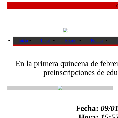
V
Inicio
Local
Estado
Politica
En la primera quincena de febrer
preinscripciones de ed
Fecha:
09/0
Hora:
15:52