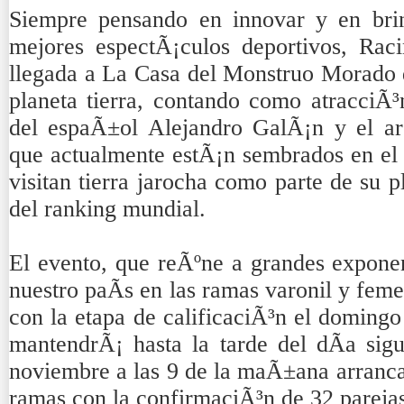
Siempre pensando en innovar y en brin
mejores espectÃ¡culos deportivos, Rac
llegada a La Casa del Monstruo Morado d
planeta tierra, contando como atracciÃ³n
del espaÃ±ol Alejandro GalÃ¡n y el ar
que actualmente estÃ¡n sembrados en e
visitan tierra jarocha como parte de su 
del ranking mundial.
El evento, que reÃºne a grandes expone
nuestro paÃ­s en las ramas varonil y femen
con la etapa de calificaciÃ³n el domingo
mantendrÃ¡ hasta la tarde del dÃ­a sigu
noviembre a las 9 de la maÃ±ana arran
ramas con la confirmaciÃ³n de 32 pareja