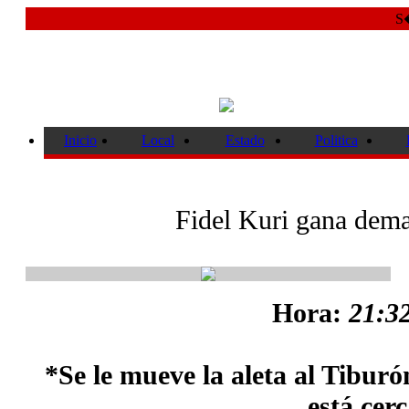
S�
Inicio
Local
Estado
Politica
Fidel Kuri gana dem
Hora:
21:32
*Se le mueve la aleta al Tiburó
está cerc